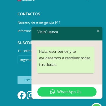
CONTACTOS
Número de emergencia 911
Información turística +593 991752155
VisitCuenca
SUSCRÍBETE PARA MÁS NOTICIAS.
Tu correo electrónico
Hola, escríbenos y te
ayudaremos a resolver todas
tus dudas.
WhatsApp Us