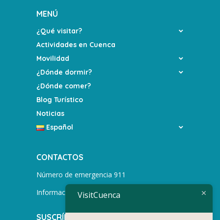
MENÚ
¿Qué visitar?
Actividades en Cuenca
Movilidad
¿Dónde dormir?
¿Dónde comer?
Blog Turístico
Noticias
Español
CONTACTOS
Número de emergencia 911
Información turística +593 991752155
VisitCuenca
SUSCRÍBETE PARA MÁS NOTICIAS.