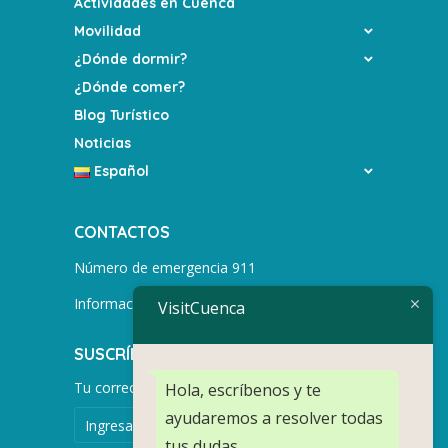
Actividades en Cuenca
Movilidad
¿Dónde dormir?
¿Dónde comer?
Blog Turístico
Noticias
Español
CONTACTOS
Número de emergencia 911
Información turística +593 991752155
VisitCuenca
SUSCRÍBETE PARA MÁS NOTICIAS.
Tu correo electrónico
Hola, escríbenos y te
ayudaremos a resolver todas
tus dudas.