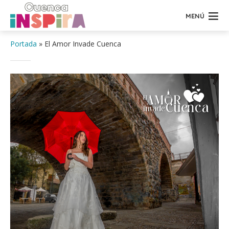
MENÚ
Portada
»
El Amor Invade Cuenca