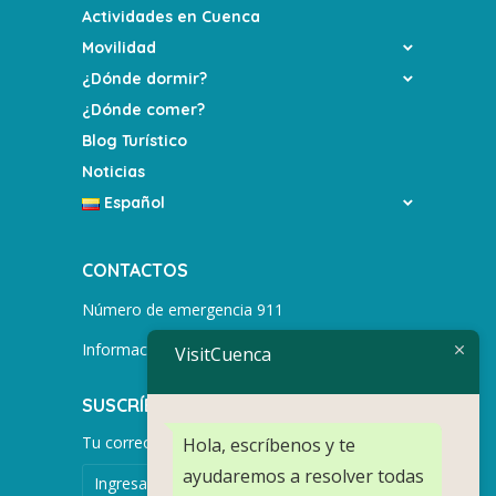
Actividades en Cuenca
Movilidad
¿Dónde dormir?
¿Dónde comer?
Blog Turístico
Noticias
Español
CONTACTOS
Número de emergencia 911
Información turística +593 991752155
VisitCuenca
SUSCRÍBETE PARA MÁS NOTICIAS.
Tu correo electrónico
Hola, escríbenos y te
ayudaremos a resolver todas