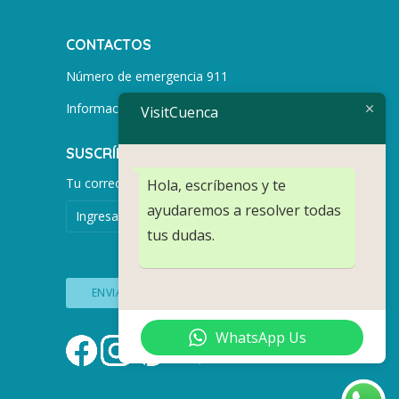
CONTACTOS
Número de emergencia 911
Información turística +593 991752155
VisitCuenca
SUSCRÍBETE PARA MÁS NOTICIAS.
Tu correo electrónico
Hola, escríbenos y te
ayudaremos a resolver todas
tus dudas.
WhatsApp Us