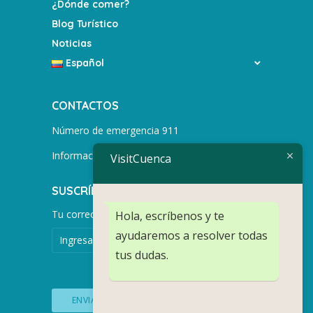
¿Dónde comer?
Blog Turístico
Noticias
Español
CONTACTOS
Número de emergencia 911
Información turística +593 991752155
VisitCuenca
SUSCRÍBETE PARA MÁS NOTICIAS.
Tu correo electrónico
Hola, escríbenos y te
ayudaremos a resolver todas
tus dudas.