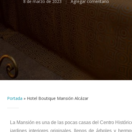
8 de marzo de 2023
Agregar comentario
Portada
»
Hotel Boutique Mansión Alcázar
La Mansión es una de las pocas casas del Centro Históri
jardines interiores originales, llenos de árboles y hermo