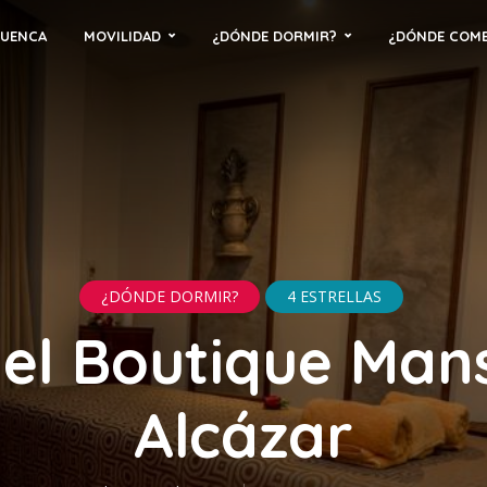
CUENCA
MOVILIDAD
¿DÓNDE DORMIR?
¿DÓNDE COM
¿DÓNDE DORMIR?
4 ESTRELLAS
el Boutique Man
Alcázar