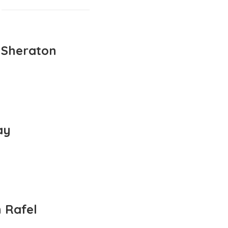
 Sheraton
ay
 Rafel