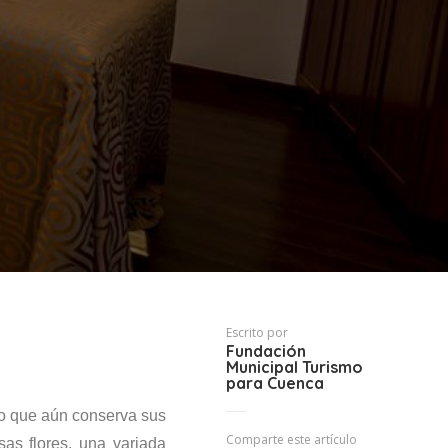
Escrito por
Fundación
Municipal Turismo
para Cuenca
co que aún conserva sus
Comparte este artículo
sas flores, una variada